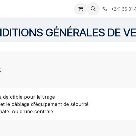
e
Services
Forum
À propos
Cours
Contactez-nous
+241 66 01 
DITIONS GÉNÉRALES DE V
X
 de câble pour le tirage
t le câblage d'équipement de sécurité
mate ou d'une centrale